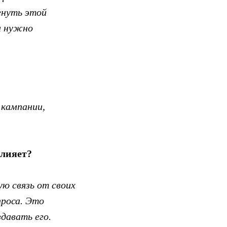
гнуть этой
и нужно
 кампании,
влияет?
ую связь от своих
проса. Это
здавать его.