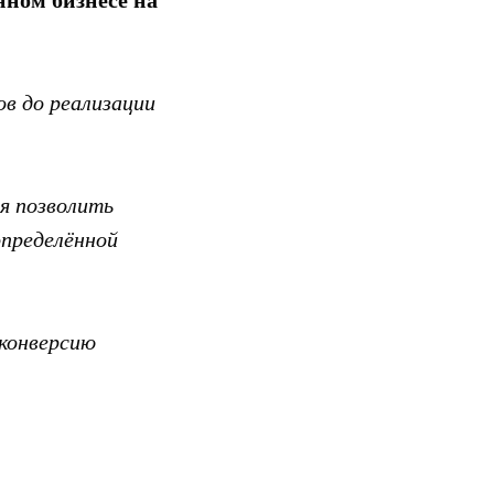
ном бизнесе на
ов до реализации
я позволить
определённой
 конверсию