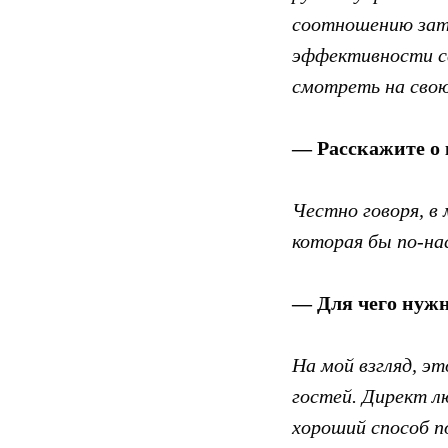
соотношению затр
эффективности св
смотреть на сво
— Расскажите о 
Честно говоря, в
которая бы по-н
— Для чего нужн
На мой взгляд, э
гостей. Директ л
хороший способ по