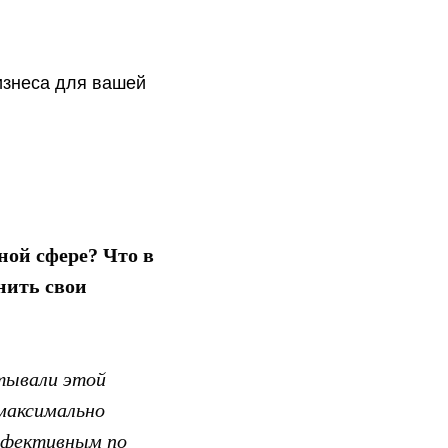
бизнеса для вашей
ной сфере? Что в
нить свои
итывали этой
 максимально
эффективным по