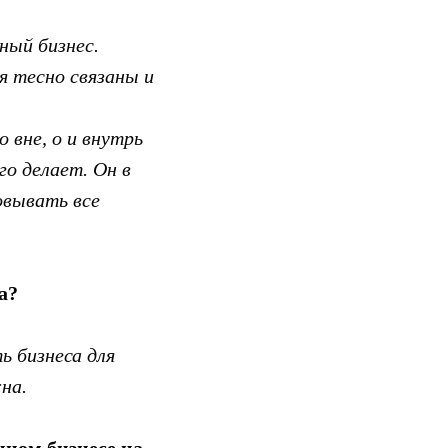
ный бизнес.
я тесно связаны и
 вне, о и внутрь
го делает. Он в
овывать все
а?
ь бизнеса для
на.