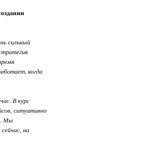
создании
ень сильный
 стратегия
время
аботает, когда
ас. В курс
йсов, ситуативно
й. Мы
сейчас, на